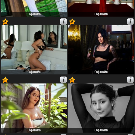
Офлайн
Офлайн
5
5
15
16
Офлайн
Офлайн
5
5
17
18
Офлайн
Офлайн