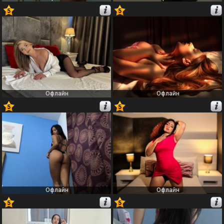
5
5
75
76
Офлайн
Офлайн
5
5
77
78
Офлайн
Офлайн
5
5
79
80