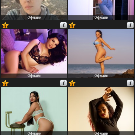
Офлайн
Офлайн
5
5
71
72
Офлайн
Офлайн
5
5
73
74
Офлайн
Офлайн