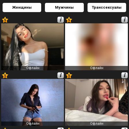
Женщины
Мужчины
Транссексуалы
5
5
1
2
Офлайн
Офлайн
5
5
3
4
Офлайн
Офлайн