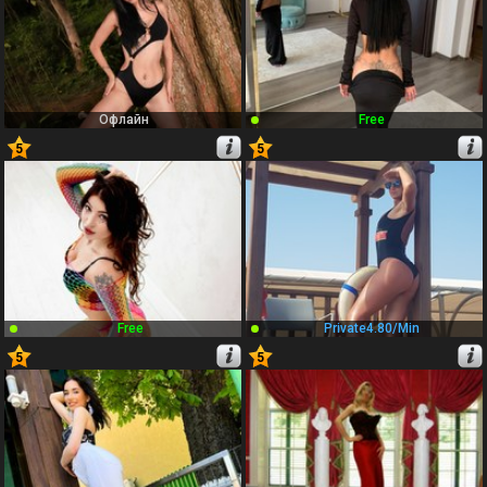
Офлайн
Free
5
5
11
12
Free
Private
4.80/min
5
5
13
14