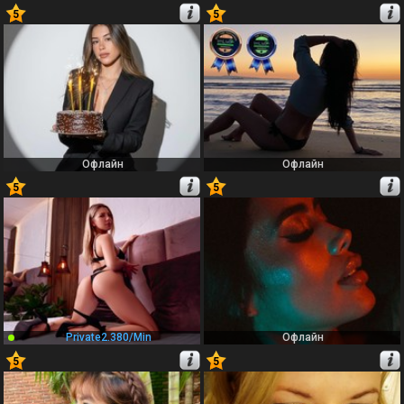
5
5
47
48
Офлайн
Офлайн
5
5
49
50
Private
2.380/min
Офлайн
5
5
51
52