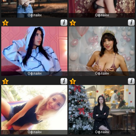
Офлайн
Офлайн
5
5
29
30
Офлайн
Офлайн
5
5
31
32
Офлайн
Офлайн