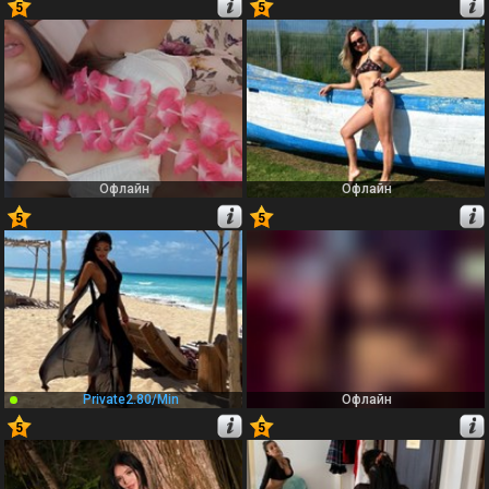
5
5
5
6
Офлайн
Офлайн
5
5
7
8
Private
2.80/min
Офлайн
5
5
9
10