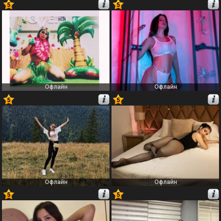
5
5
19
20
Офлайн
Офлайн
5
5
21
22
Офлайн
Офлайн
5
5
23
24